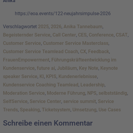
Anika
https://eoa.events/122-neujahrsimpulse-2026
Verschlagwortet
2025
,
2026
,
Anika Tannebaum
,
Begeisternder Service
,
Call Center
,
CES
,
Conference
,
CSAT
,
Customer Service
,
Customer Service Masterclass
,
Customer Service Teamlead Coach
,
CX
,
Feedback
,
FrauenEmpowerment
,
Führungskräfteentwicklung im
Kundenservice
,
future ai
,
Jubiläum
,
Key Note
,
Keynote
speaker Service
,
KI
,
KPIS
,
Kundenerlebnisse
,
Kundenservice Coaching Teamlead
,
Leadership
,
Moderation Service
,
Moderne Führung
,
NPS
,
selbstständig
,
SelfService
,
Service Center
,
service summit
,
Service
Trends
,
Speaking
,
Ticketsystem
,
Umsetzung
,
Use Cases
Schreibe einen Kommentar