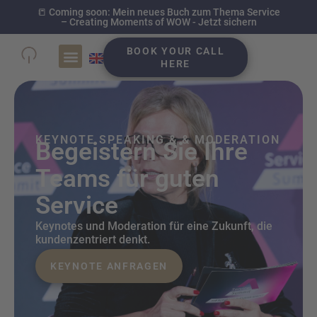
📒 Coming soon: Mein neues Buch zum Thema Service
– Creating Moments of WOW - Jetzt sichern
BOOK YOUR CALL
HERE
Case Studies
KEYNOTE SPEAKING & & MODERATION
Begeistern Sie Ihre
Teams für guten
Service
Keynotes und Moderation für eine Zukunft, die
kundenzentriert denkt.
KEYNOTE ANFRAGEN