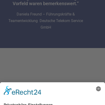
Vorfeld waren bemerkenswert.”
Daniela Freund – Führungskräfte &
Teamentwicklung Deutsche Telekom Service
GmbH
Kannst du unsere Teams anzünden?
Yes, I can! Lassen Sie uns
durchstarten!