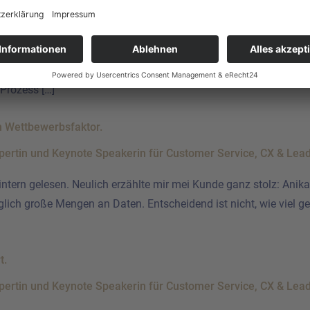
durch einen Schneesturm mehrere 100.000 Pakete nicht mehr zug
 über alle Kanäle Antworten erwarten, die Erreichbarkeit unter
 Prozess […]
n Wettbewerbsfaktor.
intern gelesen. Neulich erzählte mir mei Kunde ganz stolz: Ani
täglich große Mengen an Daten. Entscheidend ist nicht, wie viel 
t.