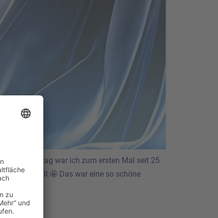
llence Am Samstag war ich zum ersten Mal seit 25
ller (VBKI)-Ball.🤩 Das war eine so schöne