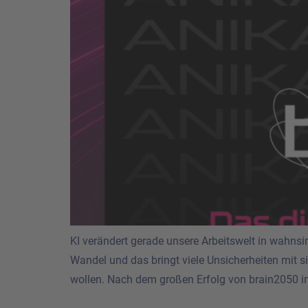
KI verändert gerade unsere Arbeitswelt in wahn
Wandel und das bringt viele Unsicherheiten mit s
wollen. Nach dem großen Erfolg von brain2050 i