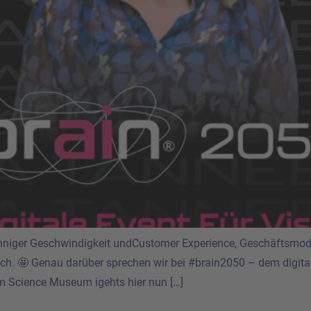
sinniger Geschwindigkeit undCustomer Experience, Geschäftsmo
ich. 🤩 Genau darüber sprechen wir bei #brain2050 – dem digitale
m Science Museum igehts hier nun […]