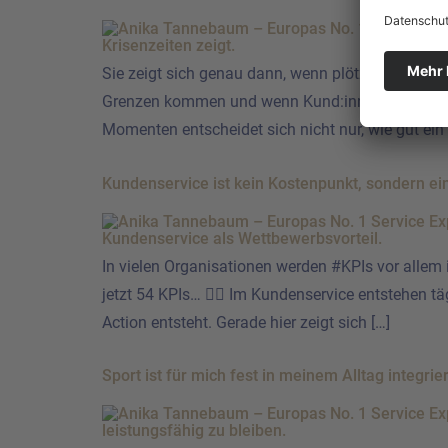
Sie zeigt sich genau dann, wenn plötzlich z.B. 
Grenzen kommen und wenn Kund:innen gleichzeitig
Momenten entscheidet sich nicht nur, wie gut ein
Kundenservice ist kein Kostenpunkt, sondern ei
In vielen Organisationen werden #KPIs vor allem 
jetzt 54 KPIs… 😵‍💫 Im Kundenservice entstehen 
Action entsteht. Gerade hier zeigt sich […]
Sport ist für mich fest in meinem Alltag integrier