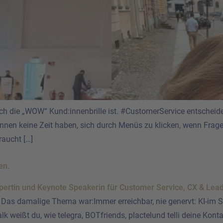
urch die „WOW“ Kund:innenbrille ist. #CustomerService entschei
nnen keine Zeit haben, sich durch Menüs zu klicken, wenn Frage
raucht […]
en.
as damalige Thema war:Immer erreichbar, nie genervt: KI-im Se
k weißt du, wie telegra, BOTfriends, plactelund telli deine Kon