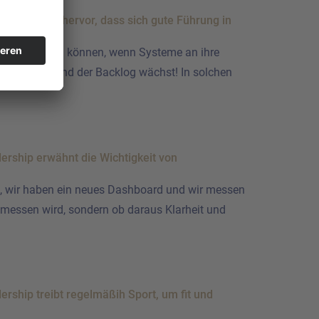
estellt werden können, wenn Systeme an ihre
 30 % sinkt und der Backlog wächst! In solchen
ka, wir haben ein neues Dashboard und wir messen
gemessen wird, sondern ob daraus Klarheit und