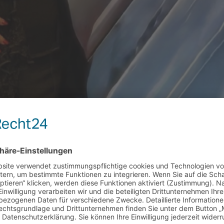
ich für alles, was der Gast sieht, spürt und erlebt. #serviceexce
in sondern als Gast beim Verein Berliner Kaufleute und Industrie
iten.