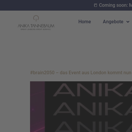
📒 Coming soon: 
Home
Angebote
Schlagwort:
#brain2050 – das Event aus London kommt nun