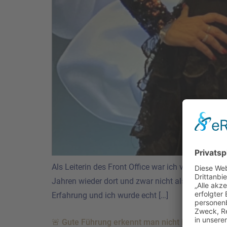
Als Leiterin des Front Office war ich verantwortl
Jahren wieder dort und zwar nicht als Mitarbeiter
Erfahrung und ich wurde echt […]
🚨 Gute Führung erkennt man nicht in ruhigen Ze