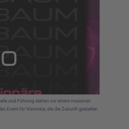
delle und Führung stehen vor einem massiven
n Event für Visionäre, die die Zukunft gestalten