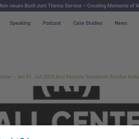
ein neues Buch zum Thema Service – Creating Moments of WO
Speaking
Podcast
Case Studies
News
telli
Center – am 01. Juli 2025 live! Keynote Speakerin Service An