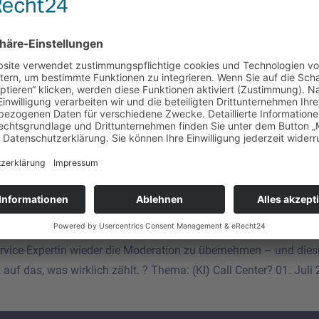
service-Expertin wieder die Moderation zu übernehmen – und dies
k auf das, was wirklich zählt. ? Thema: (KI) Call Center? 01. J