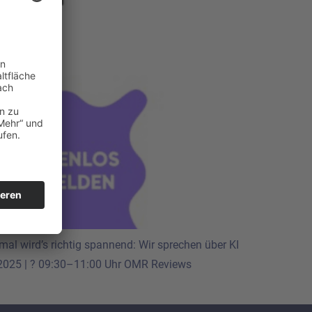
mal wird’s richtig spannend: Wir sprechen über KI
uli 2025 | ? 09:30–11:00 Uhr OMR Reviews