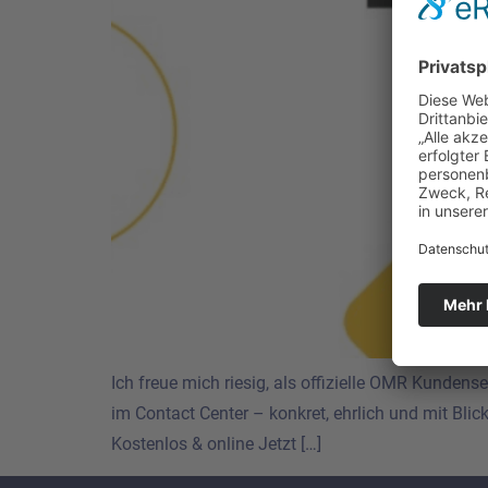
Ich freue mich riesig, als offizielle OMR Kunden
im Contact Center – konkret, ehrlich und mit Blic
Kostenlos & online Jetzt […]