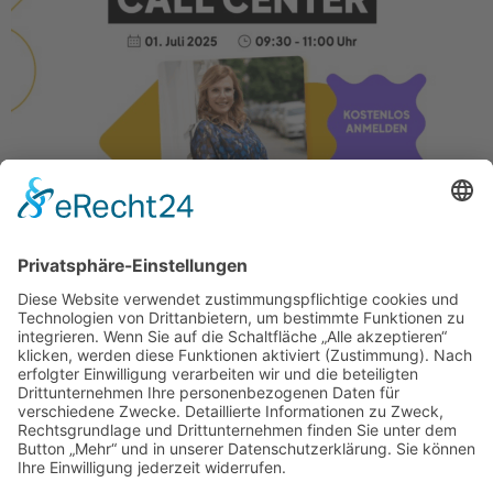
Ich freue mich riesig, als offizielle OMR Kundenservice-
Expertin wieder die Moderation zu übernehmen – und
diesmal wird’s richtig spannend: Wir sprechen über KI im
Contact Center – konkret, ehrlich und mit Blick auf das, was
wirklich zählt. ? Thema: (KI) Call Center? 01. Juli 2025 | ?
09:30–11:00 Uhr OMR Reviews Kostenlos & online Jetzt […]