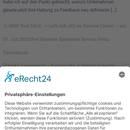
habe ich auf den Punkt gebracht, warum Unternehmen
gerade jetzt ihre Haltung zu Feedback neu definieren […]
🚀 OMR Tool TALK –> Let’s talk (KI) im Service Center – am
01. Juli 2025 live! Keynote Speakerin Service Anika
Tannebaum
Ich freue mich riesig, als offizielle OMR Kundenservice-
Expertin wieder die Moderation zu übernehmen – und
diesmal wird’s richtig spannend: Wir sprechen über KI im
Contact Center – konkret, ehrlich und mit Blick auf das, was
wirklich zählt. ? Thema: (KI) Call Center? 01. Juli 2025 | ?
09:30–11:00 Uhr OMR Reviews Kostenlos & online Jetzt […]