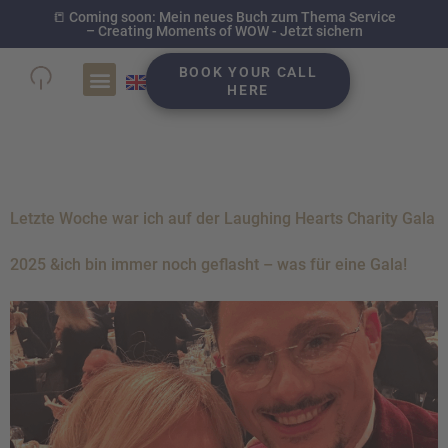
📒 Coming soon: Mein neues Buch zum Thema Service
– Creating Moments of WOW - Jetzt sichern
BOOK YOUR CALL
HERE
Case Studies
Schlagwort:
OMR TALK
Letzte Woche war ich auf der Laughing Hearts Charity Gala
2025 &ich bin immer noch geflasht – was für eine Gala!