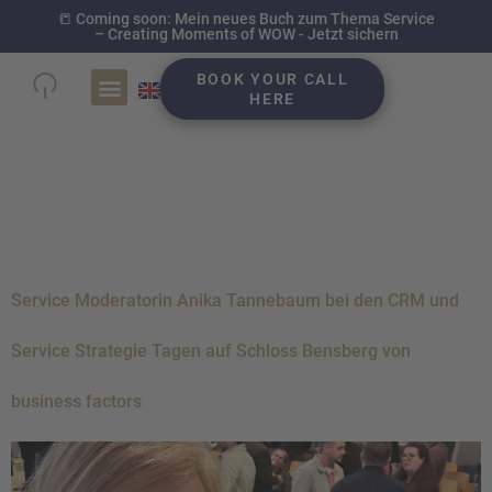
📒 Coming soon: Mein neues Buch zum Thema Service
– Creating Moments of WOW - Jetzt sichern
BOOK YOUR CALL
HERE
Schlagwort:
Keynote
Speaker moderatorin
Service Moderatorin Anika Tannebaum bei den CRM und
Service Strategie Tagen auf Schloss Bensberg von
business factors