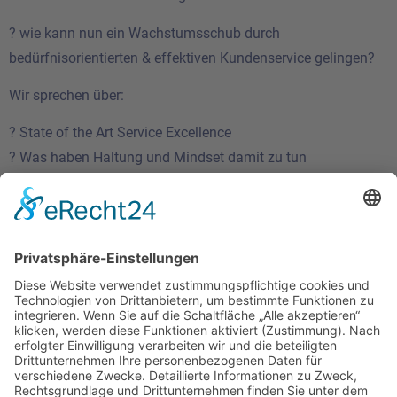
? wie kann nun ein Wachstumsschub durch
bedürfnisorientierten & effektiven Kundenservice gelingen?
Wir sprechen über:
? State of the Art Service Excellence
? Was haben Haltung und Mindset damit zu tun
? Welche Herausforderungen gibt es auf diesem Weg
Hört gerne rein, hier gehts direkt zum Link:
https://anika-tannebaum.de/shift-
cx
-talk-10-feb-22
Ich freue mich über euer Feedback!
Motivierte Service Grüße
Anika ?