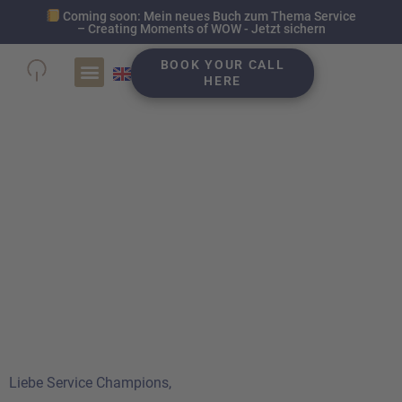
Coming soon: Mein neues Buch zum Thema Service
– Creating Moments of WOW - Jetzt sichern
BOOK YOUR CALL
HERE
SHIFT CX 2022 –
Interview mit Anika
Tannebaum zum Thema
Customer Service
Excellence
Liebe Service Champions,