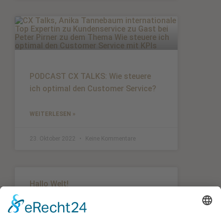
PODCAST CX TALKS: Wie steuere
ich optimal den Customer Service?
WEITERLESEN »
23. Oktober 2022
Keine Kommentare
Hallo Welt!
WEITERLESEN »